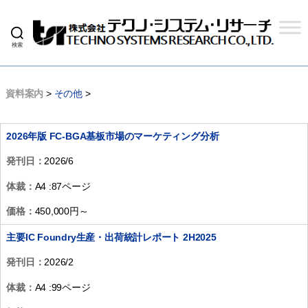
検索
株
式
会
社
資料案内
>
その他
>
テ
ク
ノ
2026年版 FC-BGA基板市場のマーケティング分析
シ
ス
発刊日：
2026/6
テ
ム
体裁：
A4 :87ページ
リ
サ
価格：
450,000円～
ー
チ
主要IC Foundry生産・出荷統計レポート 2H2025
発刊日：
2026/2
体裁：
A4 :99ページ