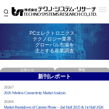
検索
株
式
PCエレクトロニクス、
会
テクノロジー業界、
社
グローバル市場を
主とする産業調査
テ
ク
ノ
お知らせ
季報
シ
新刊レポート
ス
2026/7
テ
2026 Wireless Connectivity Market Analysis
ム
2026/6
リ
Market Breakdown of Camera Phone – 2nd Half 2025 & 1st Half 2026