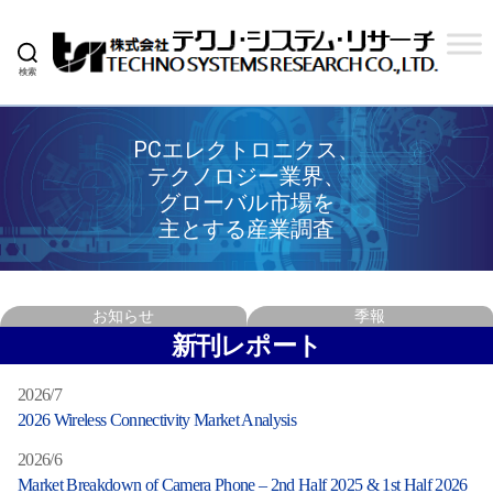
検索
株
式
PCエレクトロニクス、
会
テクノロジー業界、
社
グローバル市場を
主とする産業調査
テ
ク
ノ
お知らせ
季報
シ
新刊レポート
ス
2026/7
テ
2026 Wireless Connectivity Market Analysis
ム
2026/6
リ
Market Breakdown of Camera Phone – 2nd Half 2025 & 1st Half 2026