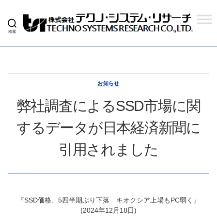
検索
株
式
会
社
テ
ク
お知らせ
ノ
シ
弊社調査によるSSD市場に関
ス
テ
するデータが日本経済新聞に
ム
リ
サ
引用されました
ー
チ
『SSD価格、5四半期ぶり下落 キオクシア上場もPC弱く』
(2024年12月18日)