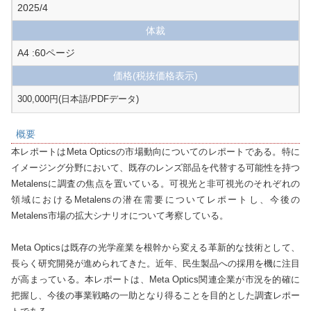
2025/4
体裁
A4 :60ページ
価格
(税抜価格表示)
300,000円(日本語/PDFデータ)
概要
本レポートはMeta Opticsの市場動向についてのレポートである。特に
イメージング分野において、既存のレンズ部品を代替する可能性を持つ
Metalensに調査の焦点を置いている。可視光と非可視光のそれぞれの
領域におけるMetalensの潜在需要についてレポートし、今後の
Metalens市場の拡大シナリオについて考察している。

Meta Opticsは既存の光学産業を根幹から変える革新的な技術として、
長らく研究開発が進められてきた。近年、民生製品への採用を機に注目
が高まっている。本レポートは、Meta Optics関連企業が市況を的確に
把握し、今後の事業戦略の一助となり得ることを目的とした調査レポー