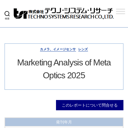
検索
株
式
会
社
テ
ク
カメラ、イメージセンサ
レンズ
ノ
シ
Marketing Analysis of Meta
ス
テ
Optics 2025
ム
リ
サ
ー
チ
このレポートについて問合せる
発刊年月