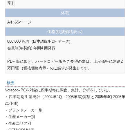
季刊
体裁
A4 :65ページ
価格
(税抜価格表示)
880,000 円/年 (日本語版/PDF データ)

会員制(年契約) 年間4 回発行

PDF 版に加え、ハードコピー版をご要望の際は、上記価格に別途2
万円/冊（税抜価格表示）のご請求が発生します。
概要
NotebookPCを対象に四半期毎に調査、集計、分析をしている。

・四半期別生産統計（2004年1Q－2005年3Q実績と2005年4Q-2006年
2Q予測)

・ブランドメーカー別

・生産メーカー別

・生産エリア別
