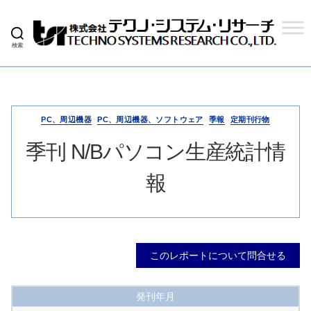
検索
株
式
会
社
テ
ク
PC、周辺機器
PC、周辺機器、ソフトウェア
季報
定期刊行物
ノ
シ
季刊 N/Bパソコン生産統計情
ス
テ
報
ム
リ
サ
ー
チ
このレポートについて問合せる
発刊年月