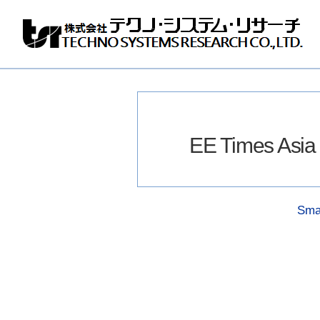
株
式
会
社
テ
ク
ノ
EE Times Asia
シ
ス
テ
ム
リ
Sma
サ
ー
チ