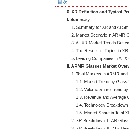
目次
0. XR Definition and Typical P
I. Summary
    1. Summary for XR and AI Sm
    2. Market Scenario in ARMR G
    3. All XR Market Trends Bas
    4. The Results of Topics in 
II. ARMR Glasses Market Over
    1. Total Markets in ARMR and
        1.1. Market Trend by Glass 
        1.2. Volume Share Trend by
        1.3. Revenue and Average 
        1.4. Technology Breakdown 
        1.5. Market Share in Total
    2. XR Breakdown. I : AR Glas
    3. XR Breakdown. II : MR Hea