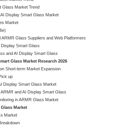
rt Glass Market Trend

 AI Display Smart Glass Market

ses Market

6e)

 All ARMR Glass Suppliers and Web Platformers

I Display Smart Glass

 Smart Glass Market Research 2026
 on Short-term Market Expansion

ick up

AI Display Smart Glass Market

in ARMR and AI Display Smart Glass

 Glass Market
ss Market

Breakdown
