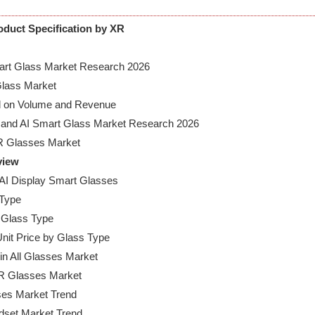
roduct Specification by XR
art Glass Market Research 2026

lass Market

ed on Volume and Revenue

XR and AI Smart Glass Market Research 2026

view
 AI Display Smart Glasses

Type

 Glass Type

Unit Price by Glass Type

in All Glasses Market

 XR Glasses Market

ses Market Trend

dset Market Trend
