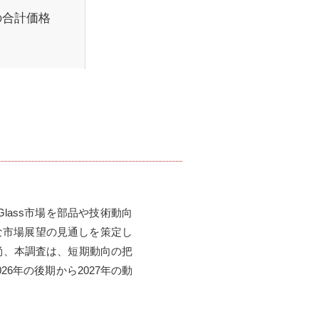
の合計価格

 Glass市場を部品や技術動向
な市場展望の見通しを策定し
。尚、本調査は、短期動向の把
6年の後期から2027年の動