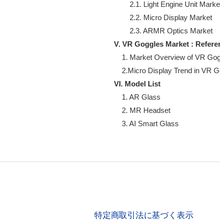
        2.1. Light Engine Unit Market
        2.2. Micro Display Market

V. VR Goggles Market : Refere
    1. Market Overview of VR Gog
VI. Model List
    1. AR Glass

    2. MR Headset

    3. AI Smart Glass
特定商取引法に基づく表示