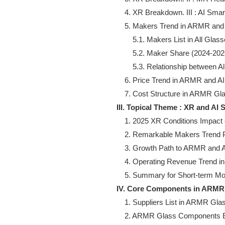
    4. XR Breakdown. III : AI Sma
    5. Makers Trend in ARMR and
        5.1. Makers List in All Glas
        5.2. Maker Share (2024-202
        5.3. Relationship between
    6. Price Trend in ARMR and A
III. Topical Theme : XR and AI
    1. 2025 XR Conditions Impact
    2. Remarkable Makers Trend P
    3. Growth Path to ARMR and 
    4. Operating Revenue Trend 
IV. Core Components in ARMR
    1. Suppliers List in ARMR Gla
    2. ARMR Glass Components 