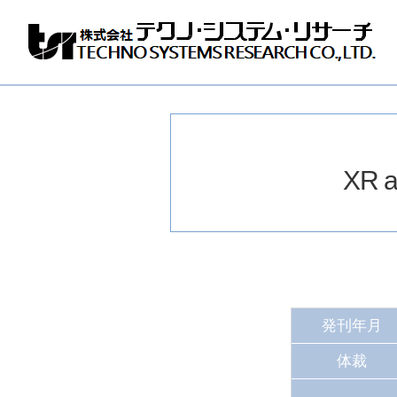
株
式
会
社
テ
ク
ノ
XR a
シ
ス
テ
ム
リ
サ
ー
チ
発刊年月
体裁