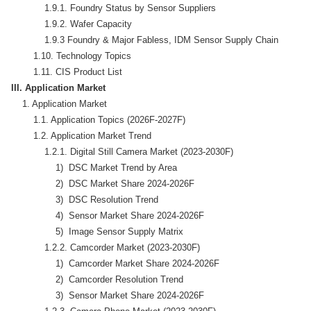
            1.9.1. Foundry Status by Sensor Suppliers

            1.9.2. Wafer Capacity

            1.9.3 Foundry & Major Fabless, IDM Sensor Supply Chain

        1.10. Technology Topics

III. Application Market
    1. Application Market

        1.1. Application Topics (2026F-2027F)

        1.2. Application Market Trend

            1.2.1. Digital Still Camera Market (2023-2030F)

                1)  DSC Market Trend by Area

                2)  DSC Market Share 2024-2026F

                3)  DSC Resolution Trend

                4)  Sensor Market Share 2024-2026F

                5)  Image Sensor Supply Matrix

            1.2.2. Camcorder Market (2023-2030F)

                1)  Camcorder Market Share 2024-2026F

                2)  Camcorder Resolution Trend

                3)  Sensor Market Share 2024-2026F
