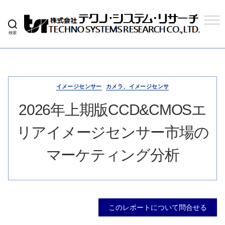
検索
株
式
会
社
テ
ク
イメージセンサー
カメラ、イメージセンサ
ノ
シ
2026年上期版CCD&CMOSエ
ス
テ
リアイメージセンサー市場の
ム
リ
サ
マーケティング分析
ー
チ
このレポートについて問合せる