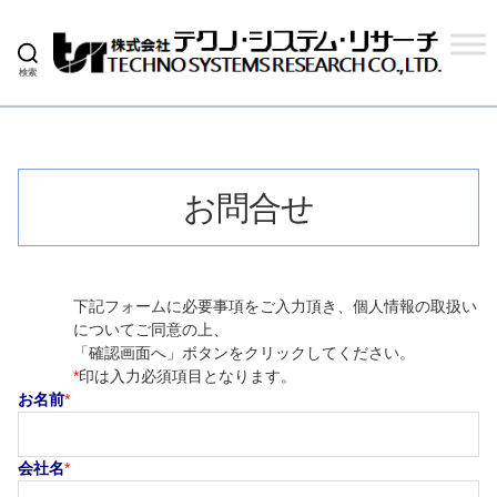
検索
株
式
会
社
テ
ク
お問合せ
ノ
シ
ス
テ
ム
下記フォームに必要事項をご入力頂き、個人情報の取扱い
リ
サ
についてご同意の上、
ー
「確認画面へ」ボタンをクリックしてください。
チ
*
印は入力必須項目となります。
お名前
*
会社名
*