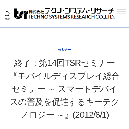
検索
株
式
会
社
テ
ク
セミナー
ノ
シ
終了：第14回TSRセミナー
ス
テ
『モバイルディスプレイ総合
ム
リ
サ
セミナー ～ スマートデバイ
ー
チ
スの普及を促進するキーテク
ノロジー ～』(2012/6/1)