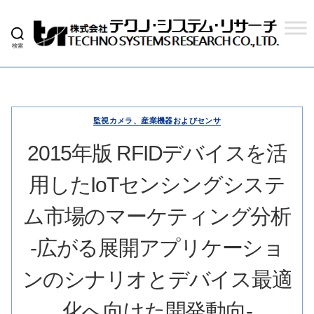
検索
株
式
会
社
テ
ク
監視カメラ、産業機器およびセンサ
ノ
シ
2015年版 RFIDデバイスを活
ス
テ
用したIoTセンシングシステ
ム
リ
サ
ム市場のマーケティング分析
ー
チ
-広がる展開アプリケーショ
ンのシナリオとデバイス最適
化へ向けた開発動向-