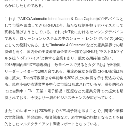
らかにしたものである。

これまでAIDC(Automatic Identification & Data Capture)の1デバイスと
して市場を形成してきたRFIDは今、新たな役割を担うデバイスとして
変貌を遂げようとしている。それはIoT化におけるセンシングデバイス
であり、ロケーションシステムの中のショート レンジ デバイス(SRD)
としての役割である。また"Industrie 4.0/internet"などの産業業界での期
待値も高く、国内外の主要産業系企業の一部ではRFIDを”ラスト0.5マイ
ルを担うIoTデバイス”と称する企業もあり、籠める期待値は高い。

2015年国内RFID市場規模は、数量ベースで見るとタグでおよそ5億個、
リーダーライターで198万台である。用途の確立を背景にRFID市場は急
速に拡大、Tag出荷数量は今年前年比30%以上の伸長を示す見込みであ
る。現在小売や流通業界を中心に市場は形成されているが、長期的視点
では自動車・FA・工業・電子部品・医療などの産業分野での拡大も期
待されており、今後より一層のビジネスチャンスが広がっていく。

またこのレポートは2025年までの市場予測を示すことで、関連企業様
の営業戦略、開発戦略、投資戦略など、経営判断の指標となることを目
的としたマルチクライアント調査レポートとなっている。