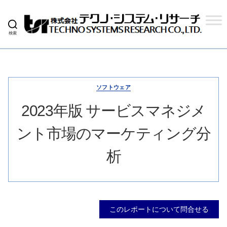
検索
株
式
会
社
テ
ク
ソフトウェア
ノ
シ
2023年版 サービスマネジメ
ス
テ
ント市場のマーケティング分
ム
リ
サ
析
ー
チ
このレポートについて問合せる