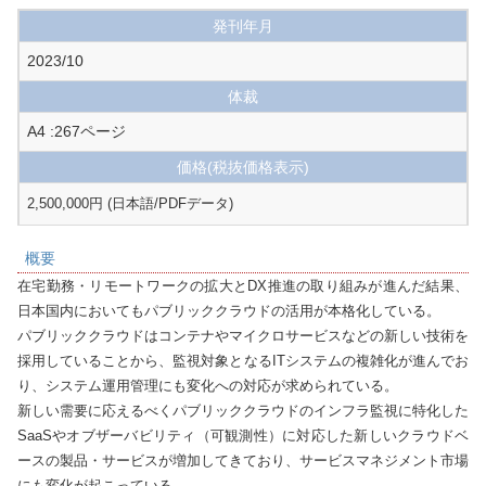
発刊年月
2023/10
体裁
A4 :267ページ
価格
(税抜価格表示)
2,500,000円 (日本語/PDFデータ)
概要
在宅勤務・リモートワークの拡大とDX推進の取り組みが進んだ結果、
日本国内においてもパブリッククラウドの活用が本格化している。

パブリッククラウドはコンテナやマイクロサービスなどの新しい技術を
採用していることから、監視対象となるITシステムの複雑化が進んでお
り、システム運用管理にも変化への対応が求められている。

新しい需要に応えるべくパブリッククラウドのインフラ監視に特化した
SaaSやオブザーバビリティ（可観測性）に対応した新しいクラウドベ
ースの製品・サービスが増加してきており、サービスマネジメント市場
にも変化が起こっている。
