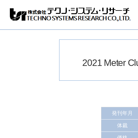
株
式
会
社
テ
ク
ノ
2021 Meter Clu
シ
ス
テ
ム
リ
サ
ー
チ
発刊年月
体裁
価格