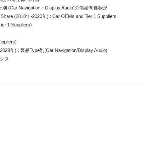
別 (Car Navigation・Display Audio)の供給関係状況

e (2018年-2020年) : Car OEMs and Tier 1 Suppliers

er 1 Suppliers)

ppliers)

年) : 製品Type別(Car Navigation/Display Audio)

ックス