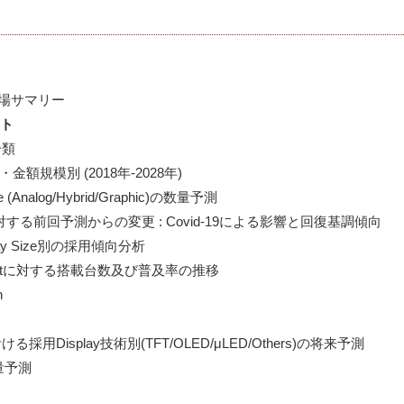
ート
類

 数量・金額規模別 (2018年-2028年)

e (Analog/Hybrid/Graphic)の数量予測

量推移に対する前回予測からの変更 : Covid-19による影響と回復基調傾向

splay Size別の採用傾向分析

Segmentに対する搭載台数及び普及率の推移



r市場における採用Display技術別(TFT/OLED/μLED/Others)の将来予測

数量予測
