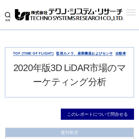
検索
株
式
会
社
テ
ク
TOF (TIME OF FLIGHT)
監視カメラ、産業機器およびセンサ
自動車
ノ
シ
2020年版3D LiDAR市場のマ
ス
テ
ーケティング分析
ム
リ
サ
ー
チ
このレポートについて問合せる
発刊年月