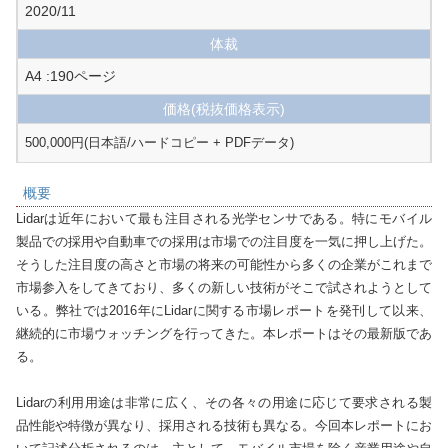
2020/11
体裁
A4 :190ページ
価格
(税抜価格表示)
500,000円(日本語/ハードコピー + PDFデータ)
概要
Lidarは近年において最も注目される光学センサである。特にモバイル
製品での採用や自動車での採用は市場での注目度を一気に押し上げた。
そうした注目度の高さと市場の将来の可能性から多くの企業がこれまで
市場参入をしてきており、多くの新しい技術がそこで試されようとして
いる。弊社では2016年にLidarに関する市場レポートを発刊して以来、
継続的に市場ウォッチングを行ってきた。本レポートはその最新版であ
る。

Lidarの利用用途は非常に広く、その各々の用途に応じて要求される製
品性能や特徴が異なり、採用される技術も異なる。今回本レポートにお