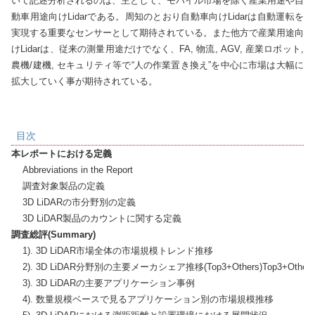
いて記述分析されるのは、主として、モバイル市場を除く産業用途や自
動車用途向けLidarである。周知のとおり自動車向けLidarは自動運転を
実現する重要なセンサーとして期待されている。また他方で産業用途向
けLidarは、従来の測量用途だけでなく、FA, 物流, AGV, 産業ロボット, 
農機/建機, セキュリティ等で“人の作業置き換え”を中心に市場は大幅に
拡大していく事が期待されている。
目次
本レポートにおける定義
    Abbreviations in the Report

    調査対象製品の定義

    3D LiDARの市分野別の定義

調査総評(Summary)
    1). 3D LiDAR市場全体の市場規模トレンド推移

    2). 3D LiDAR分野別の主要メーカシェア推移(Top3+Others)Top3+Others

    3). 3D LiDARの主要アプリケーション事例

    4). 数量規模ベースで見るアプリケーション別の市場規模推移
