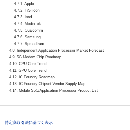
        4.7.1. Apple

        4.7.2. HiSilicon

        4.7.3. Intel

        4.7.4. MediaTek

        4.7.5. Qualcomm

        4.7.6. Samsung

        4.7.7. Spreadtrum

    4.8. Independent Application Processor Market Forecast

    4.9. 5G Modem Chip Roadmap

    4.10. CPU Core Trend

    4.11. GPU Core Trend

    4.12. IC Foundry Roadmap

    4.13. IC Foundry-Chipset Vendor Supply Map

    4.14. Mobile SoC/Application Processor Product List
特定商取引法に基づく表示