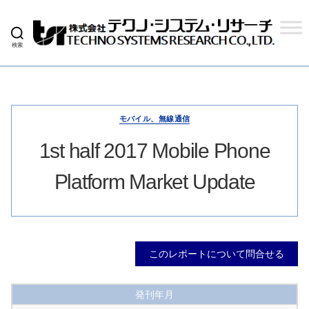
検索
株
式
会
社
テ
ク
モバイル、無線通信
ノ
シ
1st half 2017 Mobile Phone
ス
テ
Platform Market Update
ム
リ
サ
ー
チ
このレポートについて問合せる
発刊年月