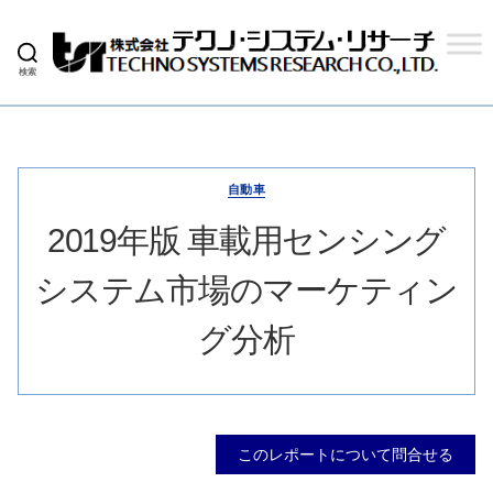
検索
株
式
会
社
テ
ク
自動車
ノ
シ
2019年版 車載用センシング
ス
テ
システム市場のマーケティン
ム
リ
サ
グ分析
ー
チ
このレポートについて問合せる