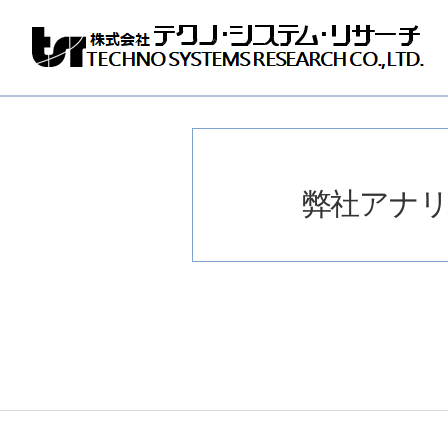
株
式
会
社
テ
ク
ノ
弊社アナリスト
シ
ス
テ
ム
リ
サ
ー
チ