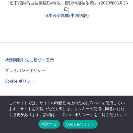
『松下拟向马自达供应EV电池，摆脱特斯拉依赖』 (2023年06月26
日)
日本経済新聞(中国語版)
特定商取引法に基づく表示
プライバシーポリシー
Cookie ポリシー
このサイトでは、サイトの利便性向上のためにCookieを使用してい
© 2026年
株式会社テクノシステムリサーチ
上
↑
ます。サイトを閲覧いただく際には、クッキーの使用に同意いただ
く必要があります。詳細は、「Cookieポリシー」をご覧ください。
同意する
Cookieポリシー