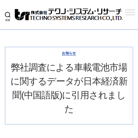
検索
株
式
会
社
テ
ク
お知らせ
ノ
シ
弊社調査による車載電池市場
ス
テ
に関するデータが日本経済新
ム
リ
サ
聞(中国語版)に引用されまし
ー
チ
た