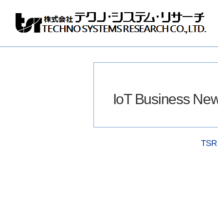
株
式
会
社
テ
ク
ノ
IoT Business New
シ
ス
テ
ム
リ
TSR 
サ
ー
チ