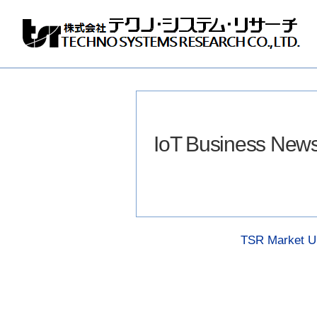
株
式
会
社
テ
ク
ノ
IoT Business New
シ
ス
テ
ム
リ
サ
ー
チ
TSR Market Up