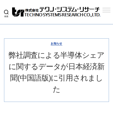
検索
株
式
会
社
テ
ク
お知らせ
ノ
シ
弊社調査による半導体シェア
ス
テ
に関するデータが日本経済新
ム
リ
サ
聞(中国語版)に引用されまし
ー
チ
た