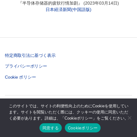
『半导体存储器的疲软行情加剧』 (2023年03月14日)
日本経済新聞(中国語版)
特定商取引法に基づく表示
プライバシーポリシー
Cookie ポリシー
© 2026年
株式会社テクノシステムリサーチ
上
↑
このサイトでは、サイトの利便性向上のためにCookieを使用してい
ます。サイトを閲覧いただく際には、クッキーの使用に同意いただ
く必要があります。詳細は、「Cookieポリシー」をご覧ください。
同意する
Cookieポリシー