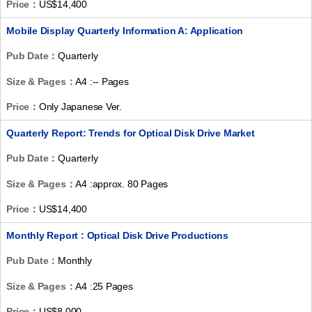
Price：
US$14,400
Mobile Display Quarterly Information A: Application
Pub Date：
Quarterly
Size & Pages：
A4 :-- Pages
Price：
Only Japanese Ver.
Quarterly Report: Trends for Optical Disk Drive Market
Pub Date：
Quarterly
Size & Pages：
A4 :approx. 80 Pages
Price：
US$14,400
Monthly Report : Optical Disk Drive Productions
Pub Date：
Monthly
Size & Pages：
A4 :25 Pages
Price：
US$8,000