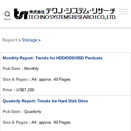
Search
Techno
Systems
Research
Co.,
Report
>
Storage
>
Ltd.
Monthly Report: Trends for HDD/ODD/SSD Products
Pub Date：
Monthly
Size & Pages：
A4: approx. 40 Pages
Price：
US$7,200
Quarterly Report: Trends for Hard Disk Drive
Pub Date：
Quarterly
Size & Pages：
A4 :approx. 90 Pages