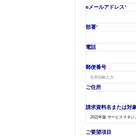
eメールアドレス
*
部署
*
電話
郵便番号
ご住所
請求資料名または対
ご要望項目