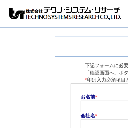
株
式
会
社
テ
ク
ノ
シ
ス
下記フォームに必
テ
「確認画面へ」ボ
ム
*
印は入力必須項目
リ
サ
ー
チ
お名前
*
会社名
*