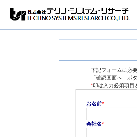
株
式
会
社
テ
ク
ノ
シ
ス
下記フォームに必
テ
「確認画面へ」ボ
ム
*
印は入力必須項目
リ
サ
ー
チ
お名前
*
会社名
*