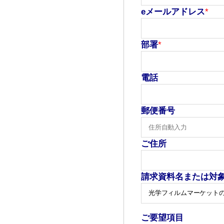
eメールアドレス
*
部署
*
電話
郵便番号
ご住所
請求資料名または対
ご要望項目