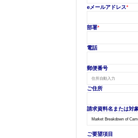
eメールアドレス
*
部署
*
電話
郵便番号
ご住所
請求資料名または対
ご要望項目