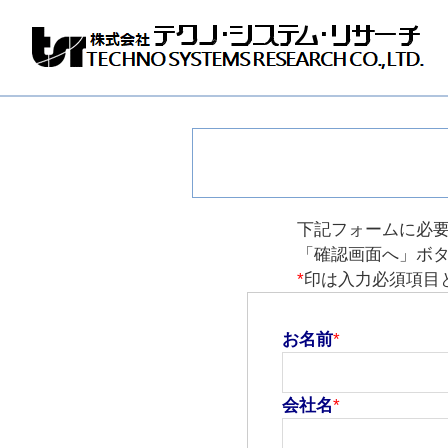
株
式
会
社
テ
ク
ノ
シ
ス
下記フォームに必
テ
「確認画面へ」ボ
ム
*
印は入力必須項目
リ
サ
ー
チ
お名前
*
会社名
*