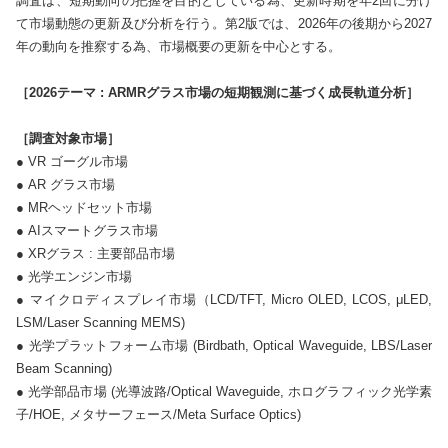
調査は、短期動向の把握を目的としている為、更新時期を年2回に分け
て市場動態の更新及び分析を行う。第2版では、2026年の後期から2027
年の動向を推察する為、市場概要の更新を中心とする。

［2026テーマ : ARMRグラス市場の短期観測に基づく成長軌道分析］	 
［調査対象市場］
● VR ゴーグル市場

● AR グラス市場

● MRヘッドセット市場

● AIスマートグラス市場

● XRグラス : 主要部品市場

● 光学エンジン市場

● マイクロディスプレイ市場（LCD/TFT, Micro OLED, LCOS, μLED, 
LSM/Laser Scanning MEMS)

● 光学プラットフォーム市場 (Birdbath, Optical Waveguide, LBS/Laser 
Beam Scanning)

● 光学部品市場 (光導波路/Optical Waveguide, ホログラフィック光学素
子/HOE, メタサーフェース/Meta Surface Optics)
