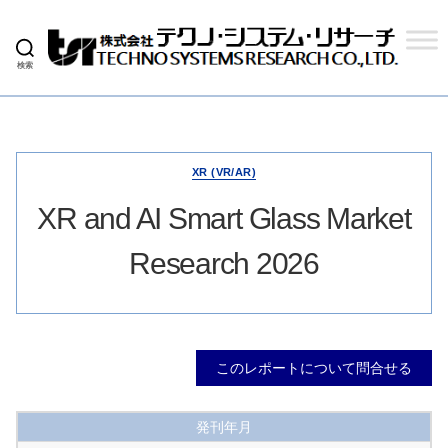
検索
株
式
会
社
テ
ク
XR (VR/AR)
ノ
シ
XR and AI Smart Glass Market
ス
テ
Research 2026
ム
リ
サ
ー
チ
このレポートについて問合せる
発刊年月